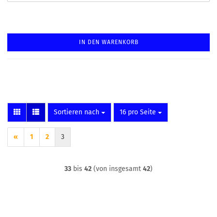
IN DEN WARENKORB
Sortieren nach
pro Seite
Sortieren nach
16 pro Seite
«
1
2
3
33
bis
42
(von insgesamt
42
)