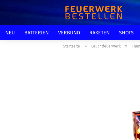
NEU
BATTERIEN
VERBUND
RAKETEN
SHOTS
»
»
Startseite
Leuchtfeuerwerk
Thun