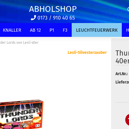
ABHOLSHOP
0173 / 910 40 65
KNALLER
AB 12
P1
F3
LEUCHTFEUERWERK
H
der Lords von Lesli 40er
Thu
Lesli-Silvesterzauber
40e
Art.Nr.:
Lieferze