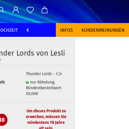
OCHZEIT
€
INFOS
KUNDENMEINUNGEN
nder Lords von Lesli
r
Thunder Lords - C.h
it:
nur Abholung,
Mindestbestellwert
50,00€
Um dieses Produkt zu
erwerben, müssen Sie
18
mindestens 18 Jahre
alt sein.