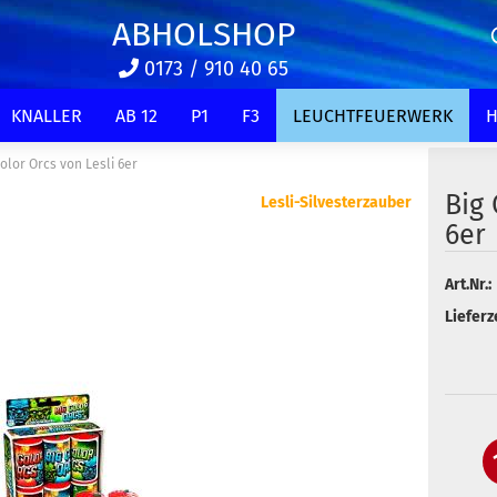
ABHOLSHOP
0173 / 910 40 65
KNALLER
AB 12
P1
F3
LEUCHTFEUERWERK
H
Color Orcs von Lesli 6er
Big 
Lesli-Silvesterzauber
6er
Art.Nr.:
Lieferze