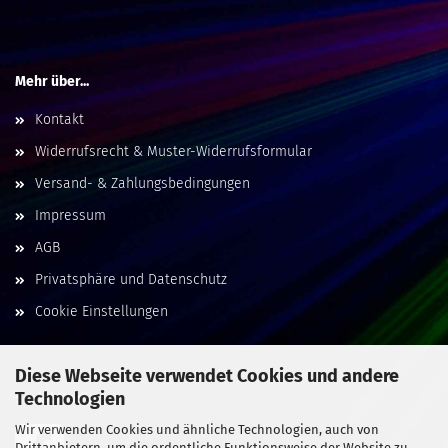
Mehr über...
Kontakt
Widerrufsrecht & Muster-Widerrufsformular
Versand- & Zahlungsbedingungen
Impressum
AGB
Privatsphäre und Datenschutz
Cookie Einstellungen
Diese Webseite verwendet Cookies und andere
Technologien
Social Media
Wir verwenden Cookies und ähnliche Technologien, auch von
Drittanbietern, um die ordentliche Funktionsweise der Website zu