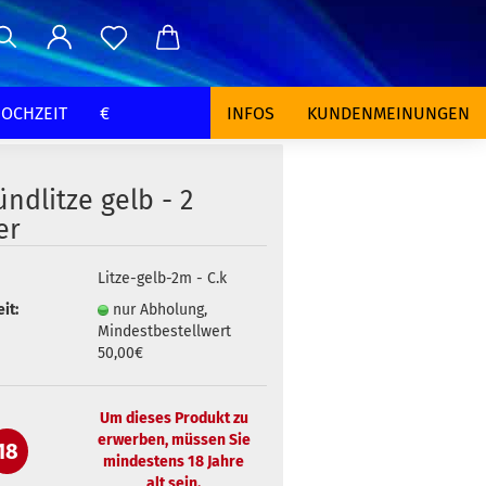
OCHZEIT
€
INFOS
KUNDENMEINUNGEN
ndlitze gelb - 2
er
Litze-gelb-2m - C.k
it:
nur Abholung,
Mindestbestellwert
50,00€
Um dieses Produkt zu
erwerben, müssen Sie
18
mindestens 18 Jahre
alt sein.