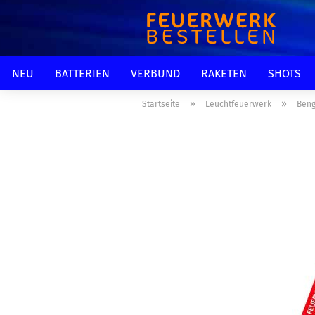
NEU
BATTERIEN
VERBUND
RAKETEN
SHOTS
»
»
Startseite
Leuchtfeuerwerk
Beng