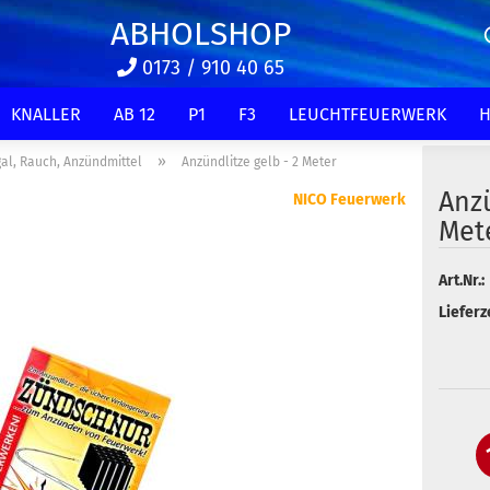
ABHOLSHOP
0173 / 910 40 65
KNALLER
AB 12
P1
F3
LEUCHTFEUERWERK
H
»
al, Rauch, Anzündmittel
Anzündlitze gelb - 2 Meter
Anzü
NICO Feuerwerk
Met
Art.Nr.:
Lieferze