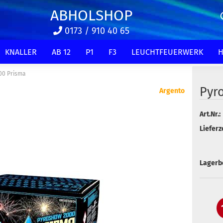
ABHOLSHOP
0173 / 910 40 65
KNALLER
AB 12
P1
F3
LEUCHTFEUERWERK
H
00 Prisma
Pyr
Argento
Art.Nr.:
Lieferze
Lagerb