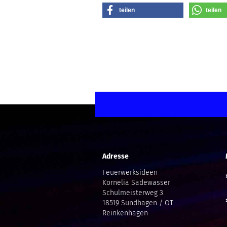
teilen
teilen
Adresse
Feuerwerksideen
Kornelia Sadewasser
Schulmeisterweg 3
18519 Sundhagen / OT
Reinkenhagen