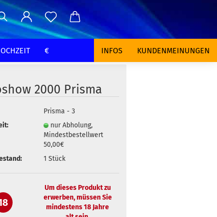
OCHZEIT
€
INFOS
KUNDENMEINUNGEN
oshow 2000 Prisma
Prisma - 3
it:
nur Abholung,
Mindestbestellwert
50,00€
estand:
1
Stück
Um dieses Produkt zu
erwerben, müssen Sie
18
mindestens 18 Jahre
alt sein.