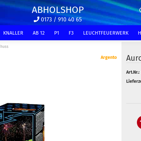
ABHOLSHOP
0173 / 910 40 65
KNALLER
AB 12
P1
F3
LEUCHTFEUERWERK
H
chuss
Aur
Argento
Art.Nr.:
Lieferze