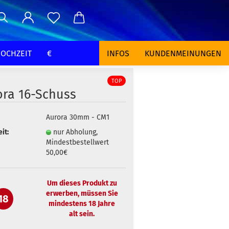
OCHZEIT
€
INFOS
KUNDENMEINUNGEN
TOP
ora 16-Schuss
Aurora 30mm - CM1
it:
nur Abholung,
Mindestbestellwert
50,00€
Um dieses Produkt zu
erwerben, müssen Sie
18
mindestens 18 Jahre
alt sein.