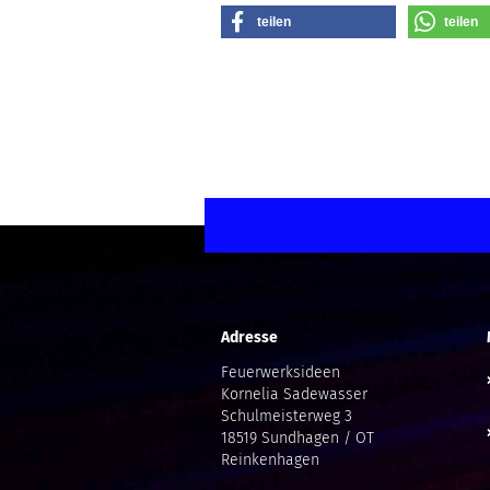
teilen
teilen
Adresse
Feuerwerksideen
Kornelia Sadewasser
Schulmeisterweg 3
18519 Sundhagen / OT
Reinkenhagen