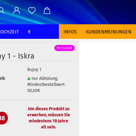
OCHZEIT
€
INFOS
KUNDENMEINUNGEN
IM ZULAUF
y 1 - Iskra
Bujny 1
it:
nur Abholung,
Mindestbestellwert
50,00€
Um dieses Produkt zu
erwerben, müssen Sie
18
mindestens 18 Jahre
alt sein.