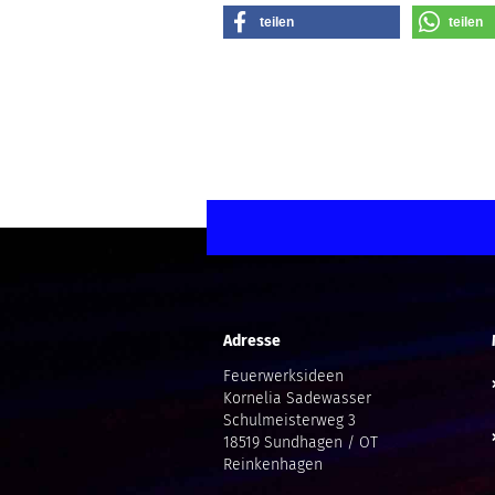
teilen
teilen
Adresse
Feuerwerksideen
Kornelia Sadewasser
Schulmeisterweg 3
18519 Sundhagen / OT
Reinkenhagen