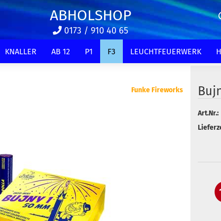
ABHOLSHOP
0173 / 910 40 65
KNALLER
AB 12
P1
F3
LEUCHTFEUERWERK
H
Bujn
Funke Fireworks
Art.Nr.:
Lieferze