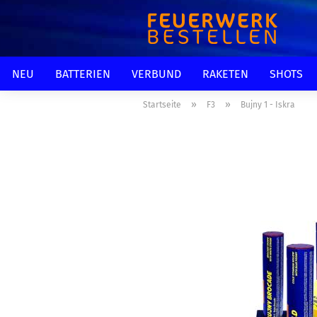
NEU
BATTERIEN
VERBUND
RAKETEN
SHOTS
»
»
Startseite
F3
Bujny 1 - Iskra