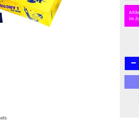
Artik
im Zu
hots