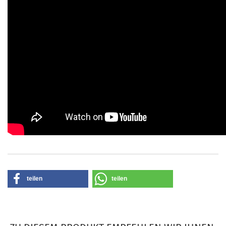
teilen
teilen