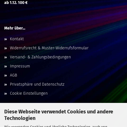
ab 1.12. 100 €
Mehr über...
Kontakt
Widerrufsrecht & Muster-Widerrufsformular
Versand- & Zahlungsbedingungen
Impressum
AGB
Privatsphäre und Datenschutz
Cookie Einstellungen
Diese Webseite verwendet Cookies und andere
Technologien
Social Media
Wir verwenden Cookies und ähnliche Technologien, auch von