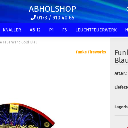
ABHOLSHOP
0173 / 910 40 65
KNALLER
AB 12
P1
F3
LEUCHTFEUERWERK
H
e Feuerwand Gold-Blau
Fun
Funke Fireworks
Bla
Art.Nr.:
Lieferze
Lagerb