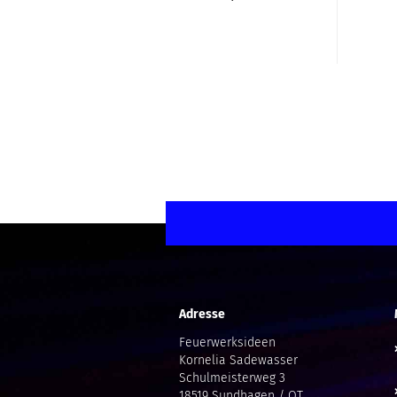
Adresse
Feuerwerksideen
Kornelia Sadewasser
Schulmeisterweg 3
18519 Sundhagen / OT