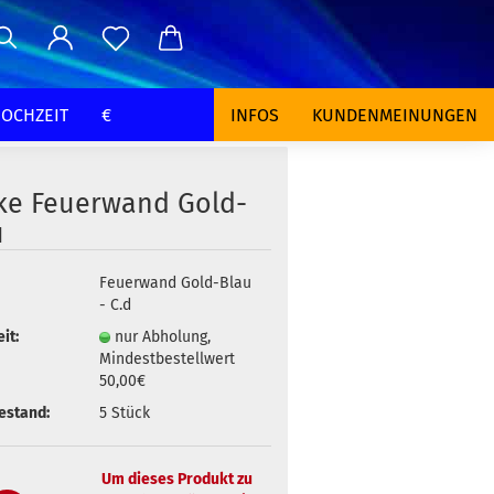
OCHZEIT
€
INFOS
KUNDENMEINUNGEN
ke Feuerwand Gold-
u
Feuerwand Gold-Blau
- C.d
it:
nur Abholung,
Mindestbestellwert
50,00€
estand:
5
Stück
Um dieses Produkt zu