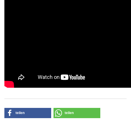
teilen
teilen