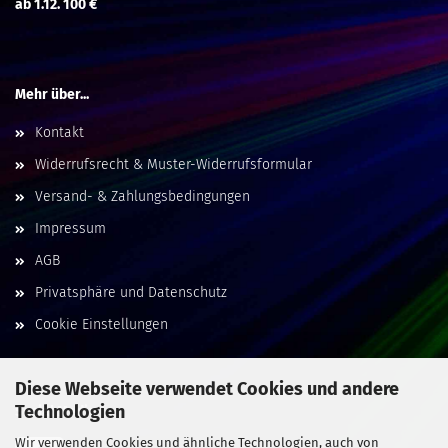
ab 1.12. 100 €
Mehr über...
Kontakt
Widerrufsrecht & Muster-Widerrufsformular
Versand- & Zahlungsbedingungen
Impressum
AGB
Privatsphäre und Datenschutz
Cookie Einstellungen
Diese Webseite verwendet Cookies und andere
Technologien
Social Media
Wir verwenden Cookies und ähnliche Technologien, auch von