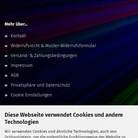
Mehr über...
Kontakt
Widerrufsrecht & Muster-Widerrufsformular
Versand- & Zahlungsbedingungen
Impressum
AGB
Privatsphäre und Datenschutz
Cookie Einstellungen
Diese Webseite verwendet Cookies und andere
Technologien
Social Media
Wir verwenden Cookies und ähnliche Technologien, auch von
Drittanbietern, um die ordentliche Funktionsweise der Website zu