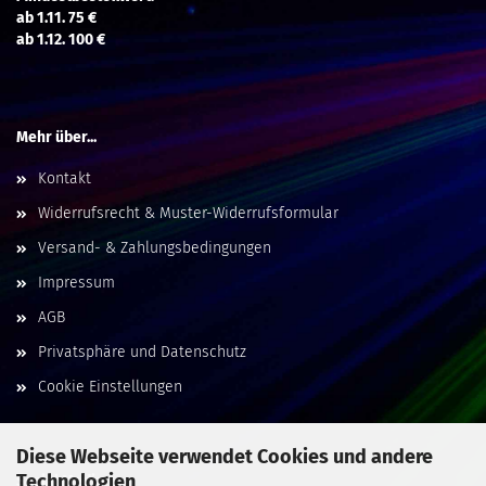
ab 1.11. 75 €
ab 1.12. 100 €
Mehr über...
Kontakt
Widerrufsrecht & Muster-Widerrufsformular
Versand- & Zahlungsbedingungen
Impressum
AGB
Privatsphäre und Datenschutz
Cookie Einstellungen
Diese Webseite verwendet Cookies und andere
Technologien
Social Media