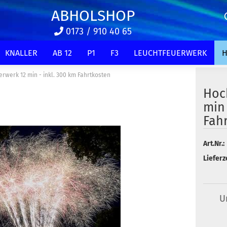
ABHOLSHOP
0173 / 910 40 65
KNALLER
AB 12
P1
F3
LEUCHTFEUERWERK
H
rwerk 12 min - inkl. 300 km Fahrtkosten
Hoc
min 
Fah
Art.Nr.:
Lieferze
U