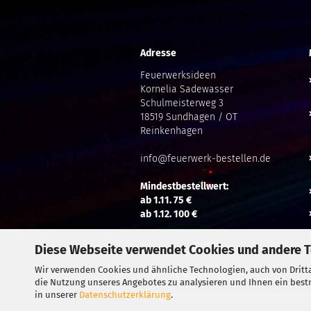
Adresse
Feuerwerksideen
Kornelia Sadewasser
Schulmeisterweg 3
18519 Sundhagen / OT
Reinkenhagen
info@feuerwerk-bestellen.de
Mindestbestellwert:
ab 1.11. 75 €
ab 1.12. 100 €
Diese Webseite verwendet Cookies und andere 
Wir verwenden Cookies und ähnliche Technologien, auch von Dritta
Vertrag widerrufen
die Nutzung unseres Angebotes zu analysieren und Ihnen ein bestm
in unserer
Datenschutzerklärung
.