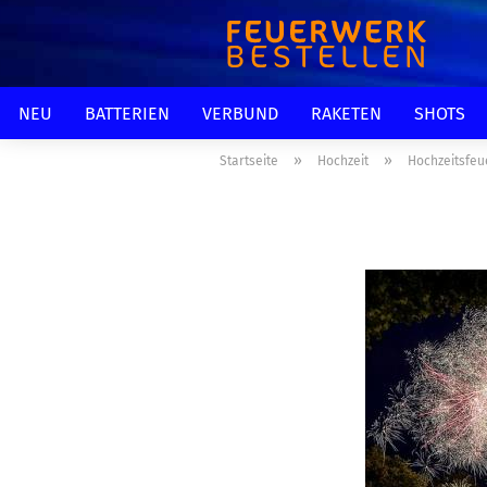
NEU
BATTERIEN
VERBUND
RAKETEN
SHOTS
»
»
Startseite
Hochzeit
Hochzeitsfeue