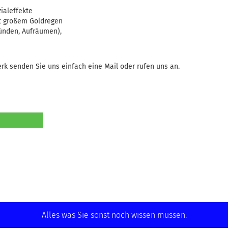
ialeffekte
it großem Goldregen
Zünden, Aufräumen),
rk senden Sie uns einfach eine Mail oder rufen uns an.
Alles was Sie sonst noch wissen müssen.