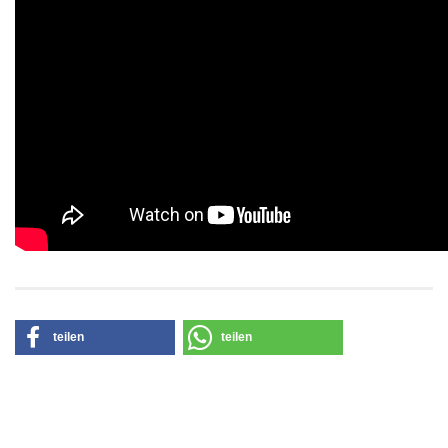
teilen
teilen