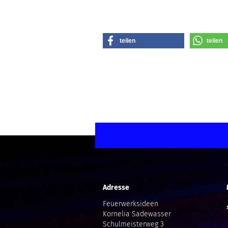
teilen
teilen
Adresse
Feuerwerksideen
Kornelia Sadewasser
Schulmeisterweg 3