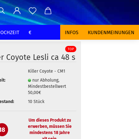
OCHZEIT
€
INFOS
KUNDENMEINUNGEN
TOP
er Coyote Lesli ca 48 s
Killer Coyote - CM1
it:
nur Abholung,
Mindestbestellwert
50,00€
estand:
10
Stück
Um dieses Produkt zu
erwerben, müssen Sie
18
mindestens 18 Jahre
alt sein.