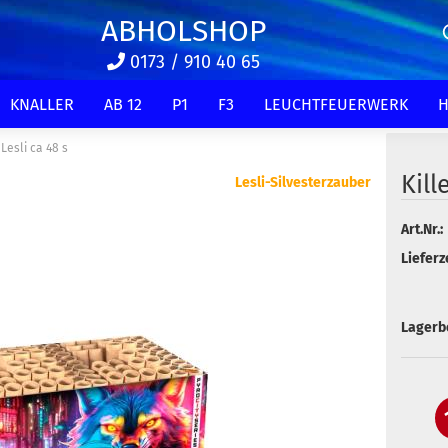
ABHOLSHOP
0173 / 910 40 65
KNALLER
AB 12
P1
F3
LEUCHTFEUERWERK
H
 Lesli ca 48 s
Kill
Lesli-Silvesterzauber
Art.Nr.:
Lieferze
Lagerb