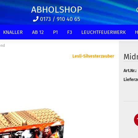
ABHOLSHOP
0173 / 910 40 65
KNALLER
AB 12
P1
F3
LEUCHTFEUERWERK
H
end
Mid
Lesli-Silvesterzauber
Art.Nr.:
Lieferze