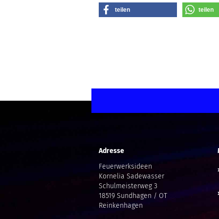
teilen
teilen
Adresse
Feuerwerksideen
Kornelia Sadewasser
Schulmeisterweg 3
18519 Sundhagen / OT
Reinkenhagen