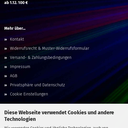
ab 1.12. 100 €
Mehr über...
Kontakt
Widerrufsrecht & Muster-Widerrufsformular
Versand- & Zahlungsbedingungen
Impressum
AGB
Privatsphäre und Datenschutz
Cookie Einstellungen
Diese Webseite verwendet Cookies und andere
Technologien
Social Media
Wir verwenden Cookies und ähnliche Technologien, auch von