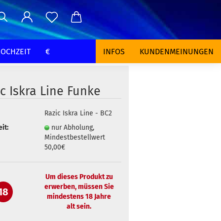
OCHZEIT
€
INFOS
KUNDENMEINUNGEN
c Iskra Line Funke
Razic Iskra Line - BC2
it:
nur Abholung,
Mindestbestellwert
50,00€
Um dieses Produkt zu
erwerben, müssen Sie
18
mindestens 18 Jahre
alt sein.