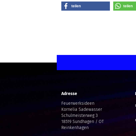
teilen
teilen
Adresse
Feuerwerksideen
Kornelia Sadewasser
Schulmeisterweg 3
18519 Sundhagen / OT
Reinkenhagen