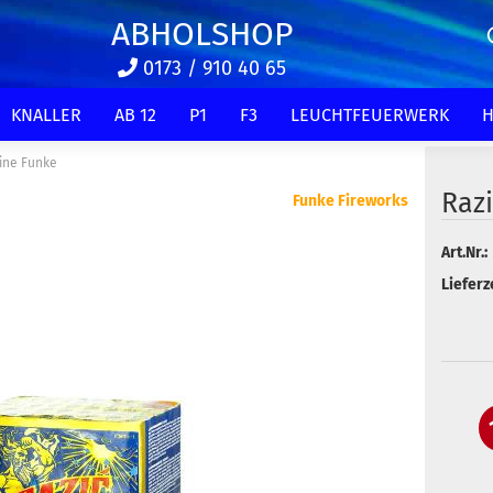
ABHOLSHOP
0173 / 910 40 65
KNALLER
AB 12
P1
F3
LEUCHTFEUERWERK
H
Line Funke
Razi
Funke Fireworks
Art.Nr.:
Lieferze