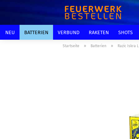
NEU
BATTERIEN
VERBUND
RAKETEN
SHOTS
»
»
Startseite
Batterien
Razic Iskra 