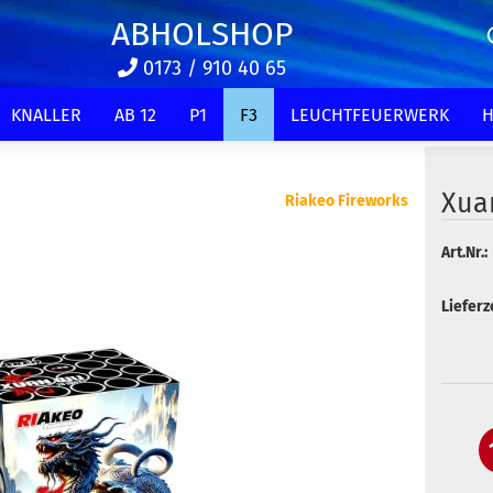
ABHOLSHOP
0173 / 910 40 65
KNALLER
AB 12
P1
F3
LEUCHTFEUERWERK
H
Xua
Riakeo Fireworks
Art.Nr.:
Lieferze