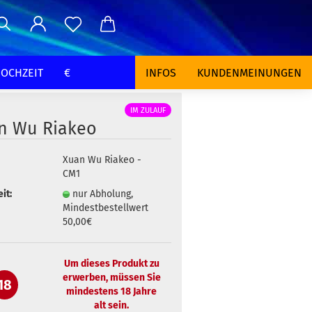
OCHZEIT
€
INFOS
KUNDENMEINUNGEN
IM ZULAUF
n Wu Riakeo
Xuan Wu Riakeo -
CM1
it:
nur Abholung,
Mindestbestellwert
50,00€
Um dieses Produkt zu
erwerben, müssen Sie
18
mindestens 18 Jahre
alt sein.