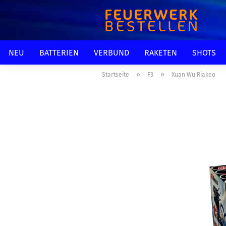
NEU
BATTERIEN
VERBUND
RAKETEN
SHOTS
»
»
Startseite
F3
Xuan Wu Riakeo