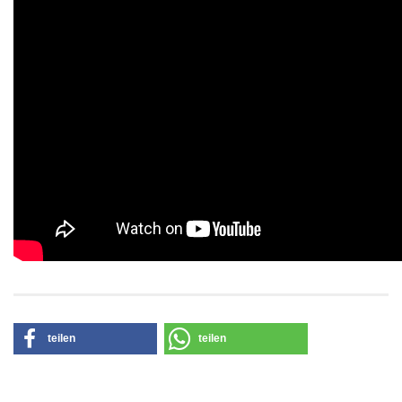
teilen
teilen