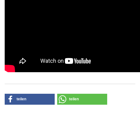
teilen
teilen