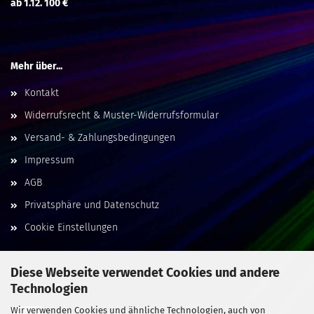
ab 1.12. 100 €
Mehr über...
Kontakt
Widerrufsrecht & Muster-Widerrufsformular
Versand- & Zahlungsbedingungen
Impressum
AGB
Privatsphäre und Datenschutz
Cookie Einstellungen
Diese Webseite verwendet Cookies und andere
Technologien
Social Media
Wir verwenden Cookies und ähnliche Technologien, auch von