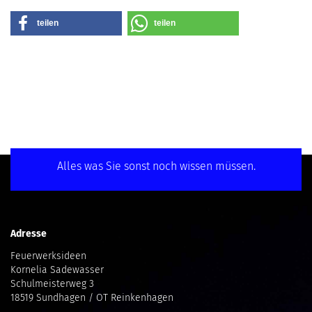
teilen
teilen
Alles was Sie sonst noch wissen müssen.
Adresse
Feuerwerksideen
Kornelia Sadewasser
Schulmeisterweg 3
18519 Sundhagen / OT Reinkenhagen