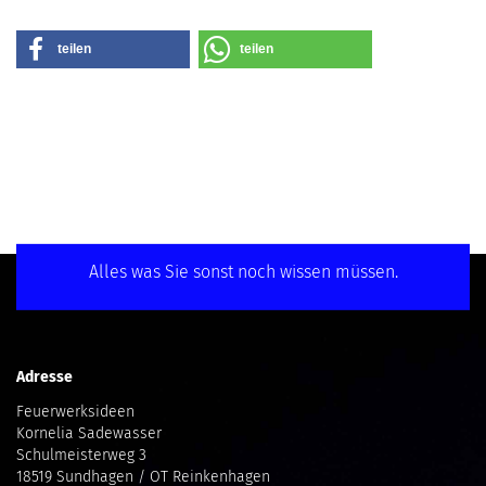
teilen
teilen
Alles was Sie sonst noch wissen müssen.
Adresse
Feuerwerksideen
Kornelia Sadewasser
Schulmeisterweg 3
18519 Sundhagen / OT Reinkenhagen