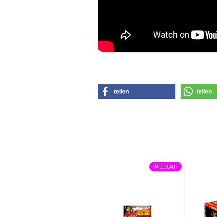
teilen
teilen
IM ZULAUF