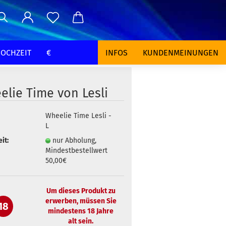
OCHZEIT
€
INFOS
KUNDENMEINUNGEN
elie Time von Lesli
Wheelie Time Lesli -
L
it:
nur Abholung,
Mindestbestellwert
50,00€
Um dieses Produkt zu
erwerben, müssen Sie
18
mindestens 18 Jahre
alt sein.