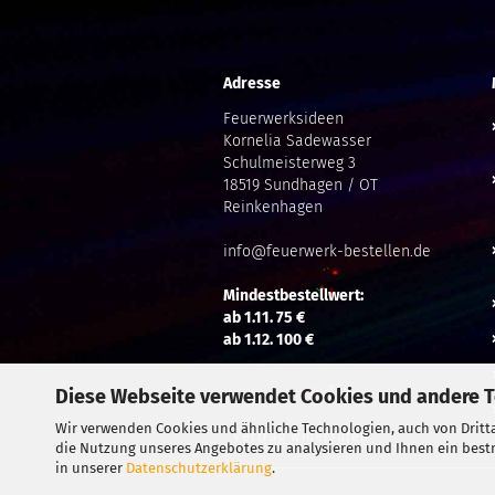
Adresse
Feuerwerksideen
Kornelia Sadewasser
Schulmeisterweg 3
18519 Sundhagen / OT
Reinkenhagen
info@feuerwerk-bestellen.de
Mindestbestellwert:
ab 1.11. 75 €
ab 1.12. 100 €
Diese Webseite verwendet Cookies und andere 
Wir verwenden Cookies und ähnliche Technologien, auch von Dritta
Vertrag widerrufen
die Nutzung unseres Angebotes zu analysieren und Ihnen ein bestm
in unserer
Datenschutzerklärung
.