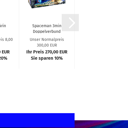
ärin
Spaceman 3min
Uzumaku Iro
Doppelverbund
von Lesli
is 8,00
Unser Normalpreis
Unser Normalpreis
300,00 EUR
189,00 EUR
0 EUR
Ihr Preis 270,00 EUR
Ihr Preis 179,55 EUR
 20%
Sie sparen 10%
Sie sparen 5%