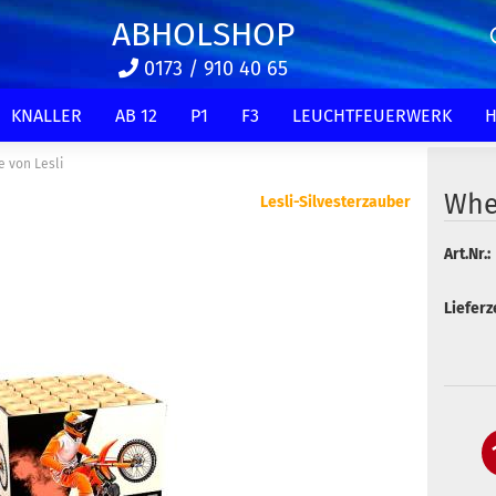
ABHOLSHOP
0173 / 910 40 65
KNALLER
AB 12
P1
F3
LEUCHTFEUERWERK
H
 von Lesli
Whe
Lesli-Silvesterzauber
Art.Nr.:
Lieferze