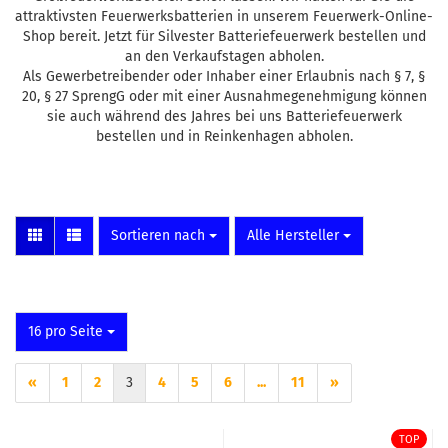
attraktivsten Feuerwerksbatterien in unserem Feuerwerk-Online-
Shop bereit. Jetzt für Silvester Batteriefeuerwerk bestellen und
an den Verkaufstagen abholen.
Als Gewerbetreibender oder Inhaber einer Erlaubnis nach § 7, §
20, § 27 SprengG oder mit einer Ausnahmegenehmigung können
sie auch während des Jahres bei uns Batteriefeuerwerk
bestellen und in Reinkenhagen abholen.
Sortieren nach
pro Seite
Sortieren nach
Alle Hersteller
pro Seite
16 pro Seite
«
1
2
3
4
5
6
...
11
»
TOP