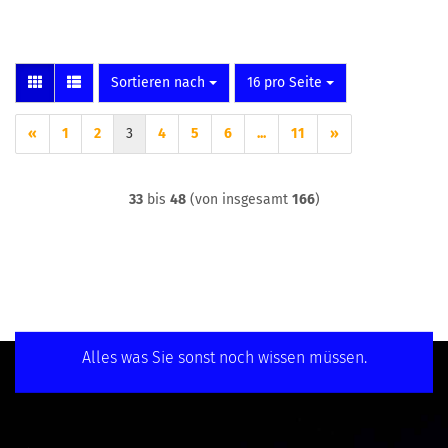
Sortieren nach
pro Seite
Sortieren nach
16 pro Seite
«
1
2
3
4
5
6
...
11
»
33
bis
48
(von insgesamt
166
)
Alles was Sie sonst noch wissen müssen.