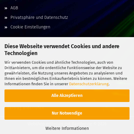
AGB
Privatsphäre und Datenschutz
Cookie Einstellungen
Diese Webseite verwendet Cookies und andere
Technologien
Social Media
Wir verwenden Cookies und ähnliche Technologien, auch von
Drittanbietern, um die ordentliche Funktionsweise der Website zu
gewährleisten, die Nutzung unseres Angebotes zu analysieren und
Ihnen ein bestmögliches Einkaufserlebnis bieten zu können. Weitere
Informationen finden Sie in unserer
Datenschutzerklärung
.
Alle Akzeptieren
Vertrag widerrufen
Nur Notwendige
Webshop erstellen
mit Gambio.de © 2026
Weitere Informationen