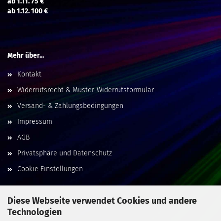
ab 1.11. 75 €
ab 1.12. 100 €
Mehr über...
Kontakt
Widerrufsrecht & Muster-Widerrufsformular
Versand- & Zahlungsbedingungen
Impressum
AGB
Privatsphäre und Datenschutz
Cookie Einstellungen
Diese Webseite verwendet Cookies und andere
Technologien
Social Media