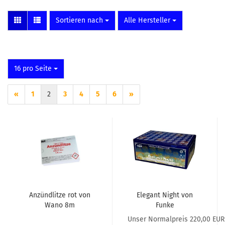
Sortieren nach
Alle Hersteller
pro Seite
16 pro Seite
«
1
2
3
4
5
6
»
Anzündlitze rot von
Elegant Night von
Wano 8m
Funke
Unser Normalpreis 220,00 EUR