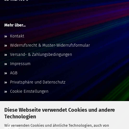
Mehr über...
Kontakt
Widerrufsrecht & Muster-Widerrufsformular
Versand- & Zahlungsbedingungen
Impressum
AGB
Privatsphäre und Datenschutz
Cookie Einstellungen
Diese Webseite verwendet Cookies und andere
Technologien
Social Media
Wir verwenden Cookies und ähnliche Technologien, auch von