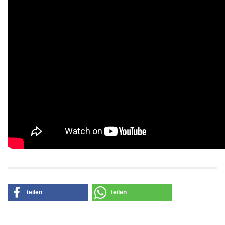
teilen
teilen