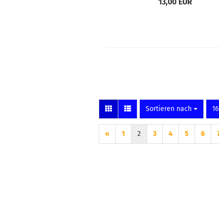
13,00 EUR
Sortieren nach
pr
Sortieren nach
16
«
1
2
3
4
5
6