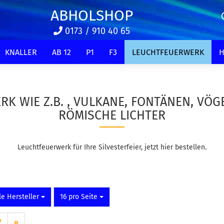
ABHOLSHOP
0173 / 910 40 65
KNALLER
AB 12
P1
F3
LEUCHTFEUERWERK
H
K WIE Z.B. , VULKANE, FONTÄNEN, VÖG
RÖMISCHE LICHTER
Leuchtfeuerwerk für Ihre Silvesterfeier, jetzt hier bestellen.
o Seite
pro Seite
le Hersteller
16 pro Seite
7
»