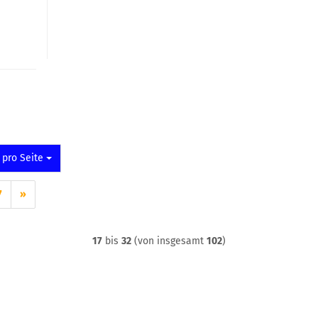
o Seite
 pro Seite
7
»
17
bis
32
(von insgesamt
102
)