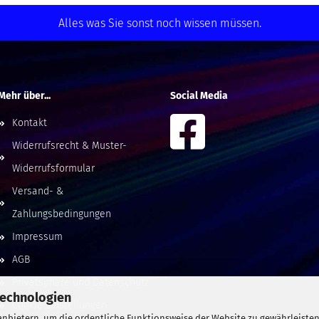
Alles was Sie sonst noch wissen müssen.
Mehr über...
Social Media
Kontakt
Widerrufsrecht & Muster-
Widerrufsformular
Versand- &
Zahlungsbedingungen
Impressum
AGB
Privatsphäre und Datenschutz
Technologien
Cookie Einstellungen
nbietern, um die ordentliche Funktionsweise der Website zu gewährleisten