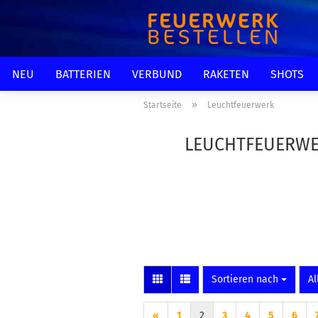
NEU
BATTERIEN
VERBUND
RAKETEN
SHOTS
»
Startseite
Leuchtfeuerwerk
LEUCHTFEUERWER
Sortieren nach
pr
Sortieren nach
Al
«
1
2
3
4
5
6