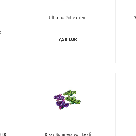
Ultralux Rot extrem
G
R
7,50 EUR
HER
Dizzy Spinners von Lesli